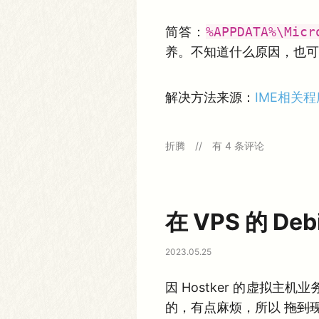
后
S
a
简答：
%APPDATA%\Micr
s
s
养。不知道什么原因，也可
出
的
一
些
解决方法来源：
IME相关程序
W
a
r
n
W
折腾
有 4 条评论
i
i
n
n
g
1
0
中
自
在 VPS 的 De
带
输
入
2023.05.25
法
无
法
因 Hostker 的虚拟主机
输
入
的，有点麻烦，所以
拖到
的