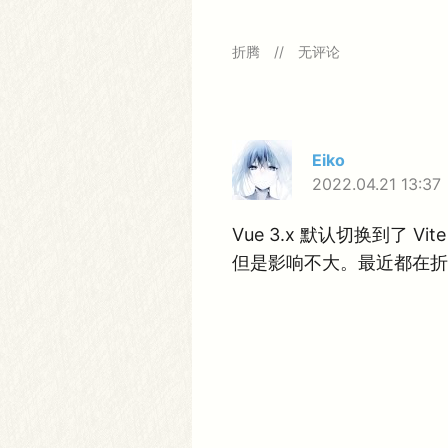
解
决
方
在
折腾
无评论
法
V
P
S
的
D
e
Eiko
b
i
2022.04.21 13:37
a
n
中
Vue 3.x 默认切换到了 
新
建
但是影响不大。最近都在折
用
户
文
章
分