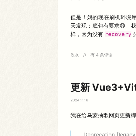
但是！妈的现在刷机环境屌
天发现：底包有要求😅。我
样，因为没有
recovery
红
吹水
有 4 条评论
米
K
4
0
解
锁
更新 Vue3+Vi
刷
机
的
2024.11.16
一
些
坑
我在给乌蒙抽歌网页更新脚手架
Deprecation [legacy-