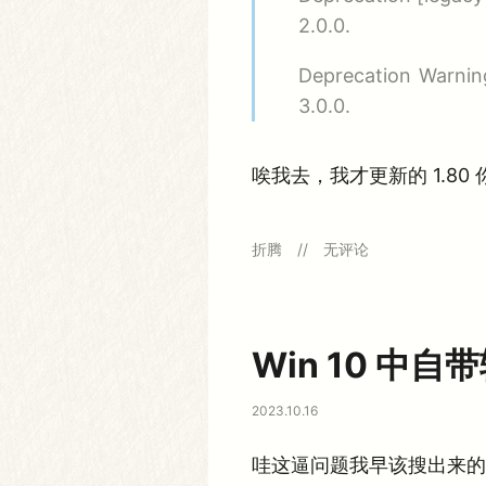
2.0.0.
Deprecation Warnin
3.0.0.
唉我去，我才更新的 1.80 
更
折腾
无评论
新
V
u
e
3
+
Win 10 中
V
i
t
2023.10.16
e
脚
手
哇这逼问题我早该搜出来的，
架