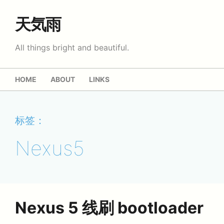
天気雨
All things bright and beautiful.
HOME
ABOUT
LINKS
标签：
Nexus5
Nexus 5 线刷 bootloader