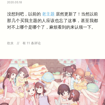
2020.05.18
没想到吧，以前的
老主题
居然更新了！当然以前
那几个买我主题的人应该也忘了这事，甚至我都
对不上哪个是哪个了，麻烦看到的来认领一下。
R
吹水
有 11 条评论
e
f
r
a
i
n
主
题
更
新
至
3
.
0
.
0