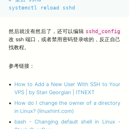
systemctl reload sshd
然后就没有然后了，还可以编辑
sshd_config
改 ssh 端口，或者禁用密码登录啥的，反正自己
找教程。
参考链接：
How to Add a New User With SSH to Your
VPS | by Stan Georgian | ITNEXT
How do I change the owner of a directory
in Linux? (linuxhint.com)
bash - Changing default shell in Linux -