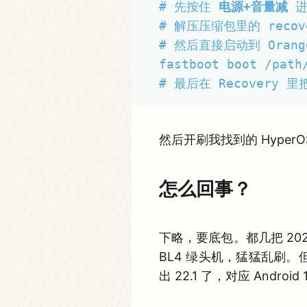
# 先按住 
电源+音量减
 进
# 解压压缩包里的 recove
# 然后直接启动到 Orange
fastboot boot /path/
# 最后在 Recovery 里
然后开刷我找到的 HyperO
怎么回事？
下略，要底包。都几把 20
BL4 绿头机，猛猛乱刷。但
出 22.1 了，对应 Andro