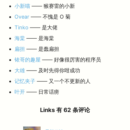
小新喵
—— 猴赛雷的小新
Ovear
—— 不愧是 O 菊
Tinko
—— 是大佬
海棠
—— 是海棠
扁担
—— 是蠢扁担
铱哥的趣屋
—— 好像很厉害的程序员
大雄
—— 及时先得你咁成功
记忆夹子
—— 又一个不更新的人
叶开
—— 日常话痨
Links 有 62 条评论